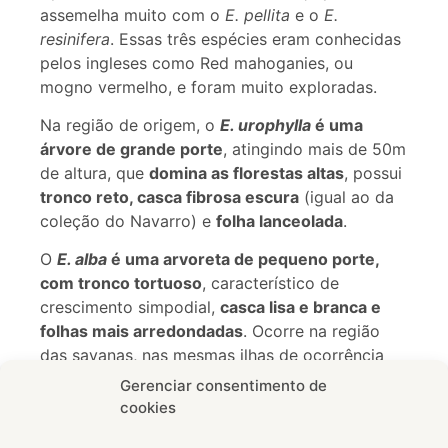
assemelha muito com o
E. pellita
e o
E.
resinifera
. Essas três espécies eram conhecidas
pelos ingleses como Red mahoganies, ou
mogno vermelho, e foram muito exploradas.
Na região de origem, o
E. urophylla
é uma
árvore de grande porte
, atingindo mais de 50m
de altura, que
domina as florestas altas
, possui
tronco reto, casca fibrosa escura
(igual ao da
coleção do Navarro) e
folha lanceolada
.
O
E. alba
é uma arvoreta de pequeno porte,
com tronco tortuoso
, característico de
crescimento simpodial,
casca lisa e branca e
folhas mais arredondadas
. Ocorre na região
das savanas, nas mesmas ilhas de ocorrência
do
E. urophylla
, porém com abrangência maior,
Gerenciar consentimento de
ocorrendo também na Austrália.
cookies
Nas regiões de transição savanas x florestas