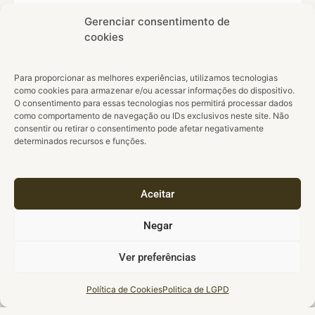
nuvem ou localmente, ampliando as
Gerenciar consentimento de
escalas espacial e temporal de trabalho.
cookies
Para proporcionar as melhores experiências, utilizamos tecnologias
como cookies para armazenar e/ou acessar informações do dispositivo.
O consentimento para essas tecnologias nos permitirá processar dados
como comportamento de navegação ou IDs exclusivos neste site. Não
consentir ou retirar o consentimento pode afetar negativamente
Módulo I
Módulo II
Módulo IV
Módulo III
Operações
Acesso
determinados recursos e funções.
Projeto
Análises
básicas
a dados
Prático:
de
do
e
Aplicação
dados
Google
análises
dos
espaciais
Earth
de
conceitos
(4
Aceitar
Engine
dados
(4
horas)
(GEE) e
espaciais
horas)
R
(4
Negar
(4
horas)
horas)
Algebra de
Aplicar o
Ver preferências
Acesso
mapas e
aprendizado
Operações
a
índices de
do
Política de Cookies
Politica de LGPD
básicas no
dados
vegetação
treinamento