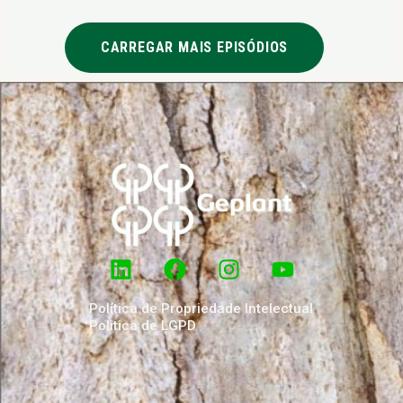
Iniciou sua carreira no IPEF e atuou em diversas
empresas do setor florestal. Estruturou o Programa de
CARREGAR MAIS EPISÓDIOS
Preparação de Gestores Florestais (PPGF/IPEF) e, hoje,
temos orgulho de dizer que também é membro do
Conselho Consultivo da Geplant.
Política de Propriedade Intelectual
Politica de LGPD