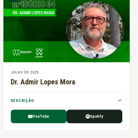
trabalhos que realizou Brasil afora e alguns
“perrengues” que já enfrentou em suas andanças.
JULHO DE 2025
Dr. Admir Lopes Mora
DESCRIÇÃO
No quarto episódio do IMAcast, conversamos com o
YouTube
Spotify
Dr. Admir Lopes Mora. Engenheiro Florestal, formado
pela ESALQ na turma de 1978, é uma das referências
na área de Melhoramento.