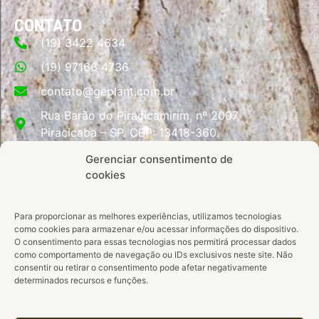
CONTATO
(19) 3422 4634
(19) 97166 4736
contato@geplant.com.br
Rua Barão do Piracicamirim, nº 2007,
Piracicaba – SP. CEP: 13418-360.
Gerenciar consentimento de
cookies
Fale Conosco
Para proporcionar as melhores experiências, utilizamos tecnologias
como cookies para armazenar e/ou acessar informações do dispositivo.
O consentimento para essas tecnologias nos permitirá processar dados
como comportamento de navegação ou IDs exclusivos neste site. Não
ESTAMOS NO
consentir ou retirar o consentimento pode afetar negativamente
determinados recursos e funções.