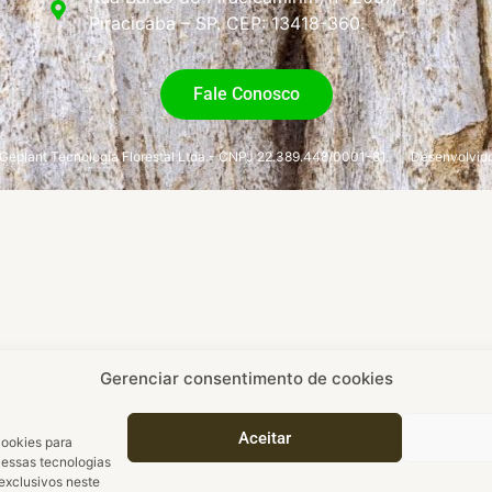
Piracicaba – SP. CEP: 13418-360.
Fale Conosco
eplant Tecnologia Florestal Ltda.- CNPJ 22.389.448/0001-81.
Desenvolvido
Gerenciar consentimento de cookies
Aceitar
cookies para
 essas tecnologias
exclusivos neste