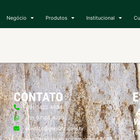
Negócio
Produtos
Institucional
Cu
CONTATO
E
(19) 3422 4634
(19) 97166 4736
contato@geplant.com.br
Rua Barão do Piracicamirim, nº 2007,