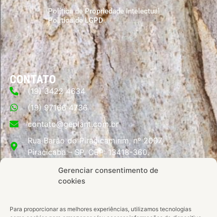
Política de Propriedade Intelectual
Politica de LGPD
CONTATO
(19) 3422 4634
(19) 97166 4736
contato@geplant.com.br
Rua Barão do Piracicamirim, nº 2007,
Piracicaba – SP. CEP: 13418-360.
Gerenciar consentimento de
cookies
Fale Conosco
Para proporcionar as melhores experiências, utilizamos tecnologias