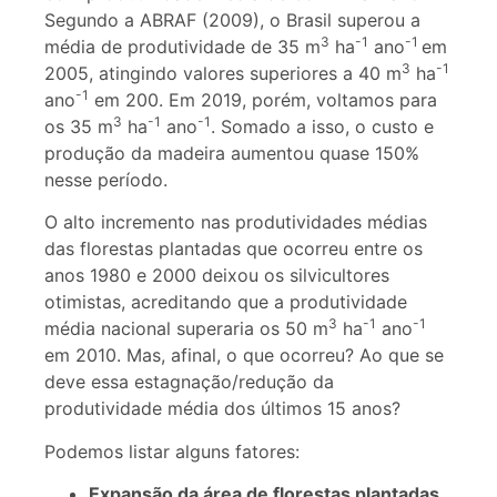
Segundo a ABRAF (2009), o Brasil superou a
3
-1
-1
média de produtividade de 35 m
ha
ano
em
3
-1
2005, atingindo valores superiores a 40 m
ha
-1
ano
em 200. Em 2019, porém, voltamos para
3
-1
-1
os 35 m
ha
ano
. Somado a isso, o custo e
produção da madeira aumentou quase 150%
nesse período.
O alto incremento nas produtividades médias
das florestas plantadas que ocorreu entre os
anos 1980 e 2000 deixou os silvicultores
otimistas, acreditando que a produtividade
3
-1
-1
média nacional superaria os 50 m
ha
ano
em 2010. Mas, afinal, o que ocorreu? Ao que se
deve essa estagnação/redução da
produtividade média dos últimos 15 anos?
Podemos listar alguns fatores:
Expansão da área de florestas plantadas