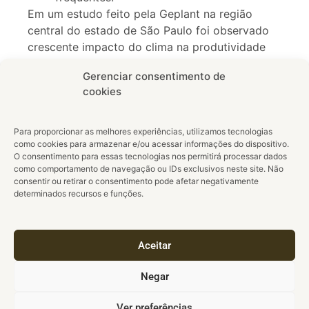
Em um estudo feito pela Geplant na região
central do estado de São Paulo foi observado
crescente impacto do clima na produtividade
de plantações de eucalipto, partindo de -6% em
Gerenciar consentimento de
volume de madeira para os plantios realizados
cookies
em 2012 para -25 % em 2018.
Aumento da frequência e severidade do
Para proporcionar as melhores experiências, utilizamos tecnologias
ataque de pragas e surgimento de novas
como cookies para armazenar e/ou acessar informações do dispositivo.
pragas
, que tem causado grandes
O consentimento para essas tecnologias nos permitirá processar dados
como comportamento de navegação ou IDs exclusivos neste site. Não
prejuízos em termos de produtividade.
consentir ou retirar o consentimento pode afetar negativamente
Mas como saber se o manejo adotado garante
determinados recursos e funções.
a sustentabilidade da produção florestal?
Seremos capazes de manter nosso patamar
atual de produtividade? Como isolar o efeito do
Aceitar
clima sob a produtividade? Como reduzir o
impacto causado por pragas e doenças? Como
Negar
determinar o potencial produtivo das áreas de
expansão?
Ver preferências